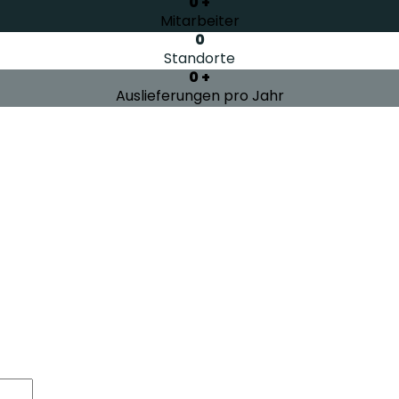
0
+
Mitarbeiter
0
Standorte
0
+
Auslieferungen pro Jahr