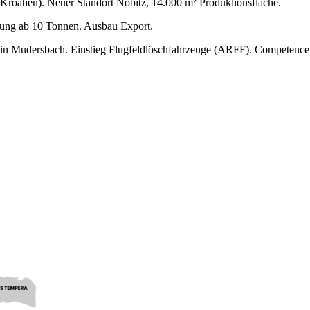
roatien). Neuer Standort Nobitz, 14.000 m² Produktionsfläche.
igung ab 10 Tonnen. Ausbau Export.
 Mudersbach. Einstieg Flugfeldlöschfahrzeuge (ARFF). Competence