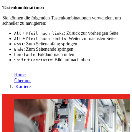
Tastenkombinationen
Sie können die folgenden Tastenkombinationen verwenden, um
schneller zu navigieren:
+
: Zurück zur vorherigen Seite
Alt
Pfeil nach links
+
: Weiter zur nächsten Seite
Alt
Pfeil nach rechts
: Zum Seitenanfang springen
Pos1
: Zum Seitenende springen
Ende
: Bildlauf nach unten
Leertaste
+
: Bildlauf nach oben
Shift
Leertaste
toujou Installation
Home
Über uns
Karriere
Home
Über
uns
Karriere