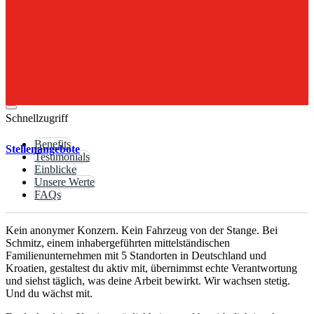
Fachkräfte,
Handwerker
und
Ingenieure,
die
etwas
bewegen
wollen.
Schnellzugriff
Benefits
Stellenangebote
Testimonials
Einblicke
Unsere Werte
FAQs
Kein anonymer Konzern. Kein Fahrzeug von der Stange. Bei
Schmitz, einem inhabergeführten mittelständischen
Familienunternehmen mit 5 Standorten in Deutschland und
Kroatien, gestaltest du aktiv mit, übernimmst echte Verantwortung
und siehst täglich, was deine Arbeit bewirkt. Wir wachsen stetig.
Und du wächst mit.