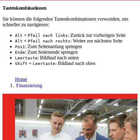
Tastenkombinationen
Sie können die folgenden Tastenkombinationen verwenden, um
schneller zu navigieren:
+
: Zurück zur vorherigen Seite
Alt
Pfeil nach links
+
: Weiter zur nächsten Seite
Alt
Pfeil nach rechts
: Zum Seitenanfang springen
Pos1
: Zum Seitenende springen
Ende
: Bildlauf nach unten
Leertaste
+
: Bildlauf nach oben
Shift
Leertaste
toujou Installation
Home
Finanzierung
Home
Finanzierung
SCHMITZ
FEUERWEHRTECHNIK