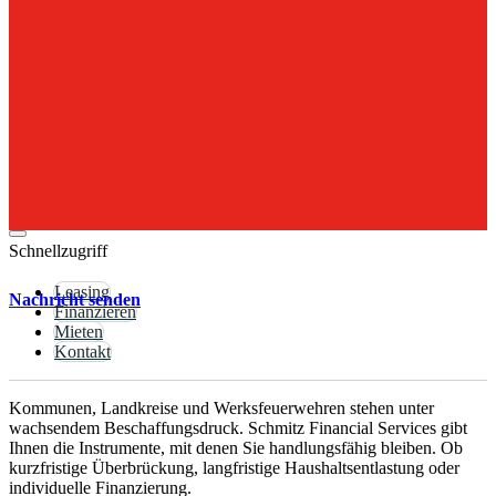
120
Monaten,
Sonderkonditionen
für
Kommunen
und
schnelle
Kreditgenehmigung.
Alles
aus
einer
Hand.
Schnellzugriff
Leasing
Nachricht senden
Finanzieren
Mieten
Kontakt
Kommunen, Landkreise und Werksfeuerwehren stehen unter
wachsendem Beschaffungsdruck. Schmitz Financial Services gibt
Ihnen die Instrumente, mit denen Sie handlungsfähig bleiben. Ob
kurzfristige Überbrückung, langfristige Haushaltsentlastung oder
individuelle Finanzierung.