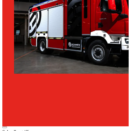
HLF
10
(H)LF
10
Löschen.
Retten.
Ohne
Kompromisse.
Anfrage
stellen
Broschüre
(H)LF
10