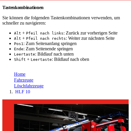
Tastenkombinationen
Sie können die folgenden Tastenkombinationen verwenden, um
schneller zu navigieren:
+
: Zurück zur vorherigen Seite
Alt
Pfeil nach links
+
: Weiter zur nächsten Seite
Alt
Pfeil nach rechts
: Zum Seitenanfang springen
Pos1
: Zum Seitenende springen
Ende
: Bildlauf nach unten
Leertaste
+
: Bildlauf nach oben
Shift
Leertaste
toujou Installation
Home
Fahrzeuge
Löschfahrzeuge
HLF 10
Home
Fahrzeuge
Löschfahrzeuge