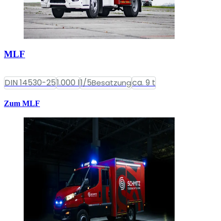
MLF
DIN 14530-25
1.000 l
1/5
ca. 9 t
Besatzung
Zum MLF