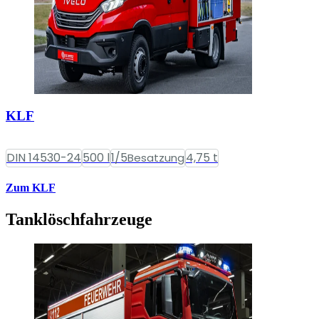
KLF
DIN 14530-24
500 l
1/5
4,75 t
Besatzung
Zum KLF
Tanklöschfahrzeuge