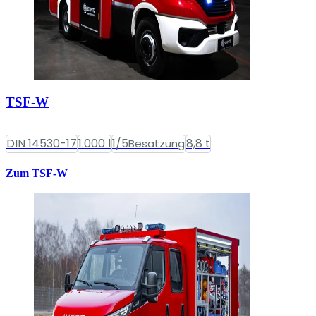
TSF-W
DIN 14530-17
1.000 l
1/5
8,8 t
Besatzung
Zum TSF-W