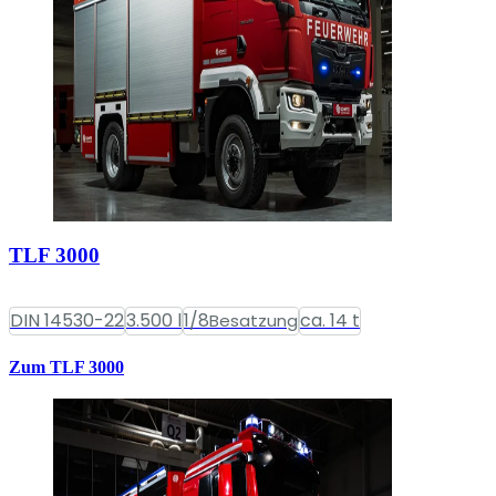
TLF 3000
DIN 14530-22
3.500 l
1/8
ca. 14 t
Besatzung
Zum TLF 3000