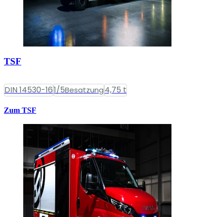
TSF
DIN 14530-16
1/5
4,75 t
Besatzung
Zum TSF