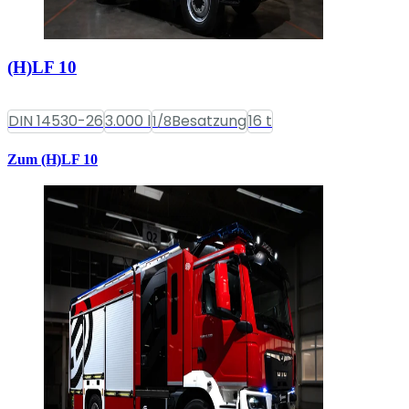
(H)LF 10
DIN 14530-26
3.000 l
Besatzung
16 t
1/8
Zum (H)LF 10