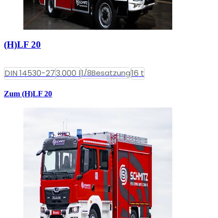
(H)LF 20
DIN 14530-27
3.000 l
1/8
Besatzung
16 t
Zum (H)LF 20